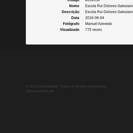
Código
#039358
Nome
Escola Rui Dolores-Salesian
Descrição
Escola Rui Dolores-Salesiano
Data
2016-06-04
Fotógrafo
Manuel Azevedo
Visualizado
775 vezes
© 2014 Fotobolistas. Todos os direitos reservados.
Desenvolvido por