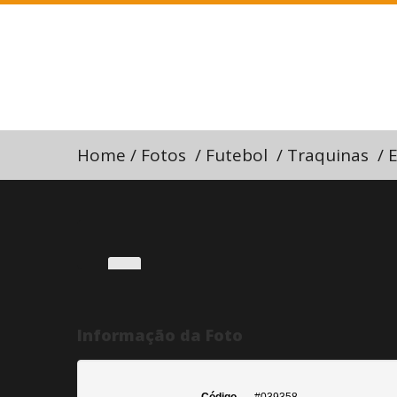
Home
/
Fotos
/
Futebol
/
Traquinas
/
E
Informação da Foto