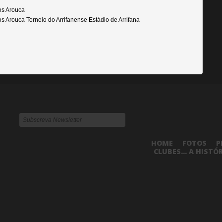
os Arouca
s Arouca Torneio do Arrifanense Estádio de Arrifana
HOME
FOTOS
P
CLUBES... A HISTÓ