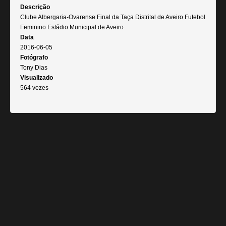
Descrição
Clube Albergaria-Ovarense Final da Taça Distrital de Aveiro Futebol
Feminino Estádio Municipal de Aveiro
Data
2016-06-05
Fotógrafo
Tony Dias
Visualizado
564 vezes