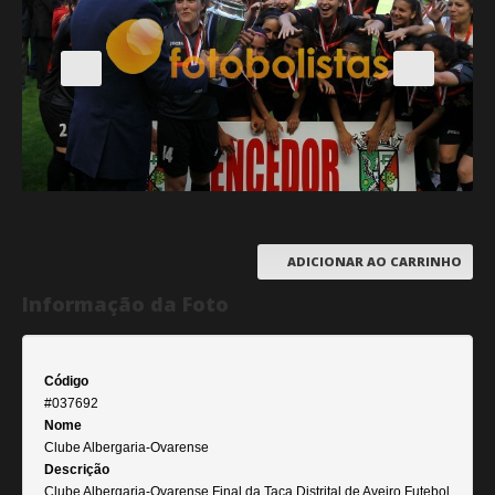
ADICIONAR AO CARRINHO
Informação da Foto
Código
#037692
Nome
Clube Albergaria-Ovarense
Descrição
Clube Albergaria-Ovarense Final da Taça Distrital de Aveiro Futebol