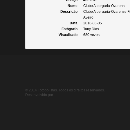
Código
#037649
Nome
Clube Albergaria-Ovarense
Descrição
Clube Albergaria-Ovarense Fin
Aveiro
Data
2016-06-05
Fotógrafo
Tony Dias
Visualizado
680 vezes
© 2014 Fotobolistas. Todos os direitos reservados.
Desenvolvido por