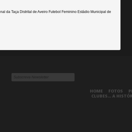
al da Taça Distrital de Aveiro Futebol Feminino Estádio Municipal de
HOME
FOTOS
P
CLUBES... A HISTÓ