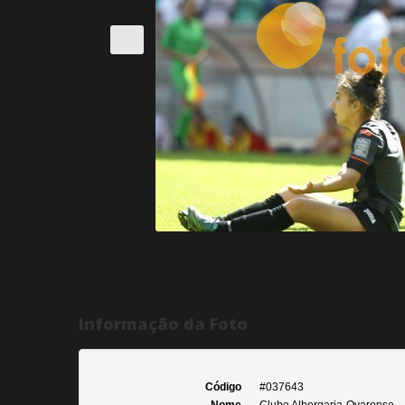
Informação da Foto
Código
#037643