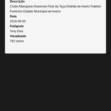
Descrição
Clube Albergaria-Ovarense Final da Taça Distrital de Aveiro Futebol
Feminino Estádio Municipal de Aveiro
Data
2016-06-05
Fotógrafo
Tony Dias
Visualizado
762 vezes