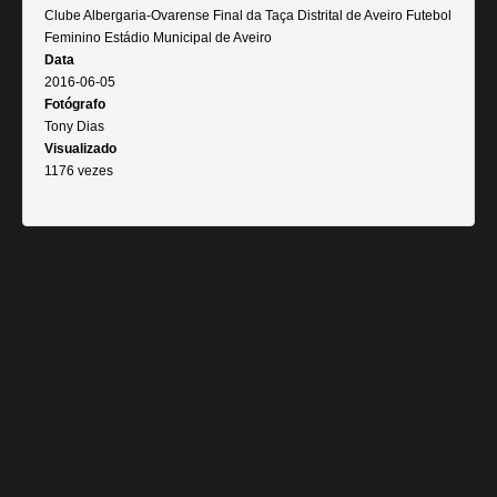
Clube Albergaria-Ovarense Final da Taça Distrital de Aveiro Futebol
Feminino Estádio Municipal de Aveiro
Data
2016-06-05
Fotógrafo
Tony Dias
Visualizado
1176 vezes