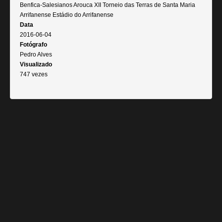
Benfica-Salesianos Arouca XII Torneio das Terras de Santa Maria
Arrifanense Estádio do Arrifanense
Data
2016-06-04
Fotógrafo
Pedro Alves
Visualizado
747 vezes