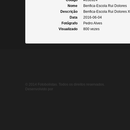
Código
#038924
Nome
Benfica-Escola Rui Dolores
Descrição
Benfica-Escola Rui Dolores X
Data
2016-06-04
Fotógrafo
Pedro Alves
Visualizado
800 vezes
© 2014 Fotobolistas. Todos os direitos reservados.
Desenvolvido por