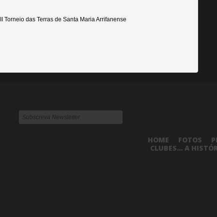
II Torneio das Terras de Santa Maria Arrifanense
HOME
FOTOS
P
CLUBES... A HISTÓ