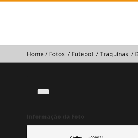
Home
/
Fotos
/
Futebol
/
Traquinas
/
B
Informação da Foto