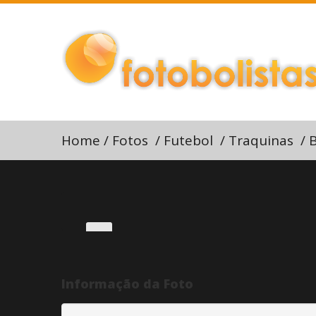
Home
/
Fotos
/
Futebol
/
Traquinas
/
B
Informação da Foto