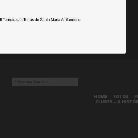
II Torneio das Terras de Santa Maria Arrifanense
HOME
FOTOS
P
CLUBES... A HISTÓ