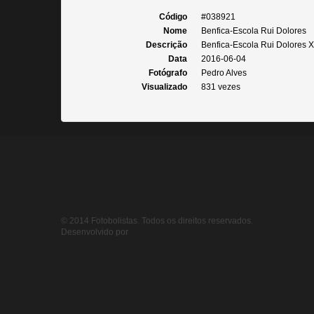
Código
#038921
Nome
Benfica-Escola Rui Dolores
Descrição
Benfica-Escola Rui Dolores X
Data
2016-06-04
Fotógrafo
Pedro Alves
Visualizado
831 vezes
© 2014 Fotobolistas. Todos os direitos reservados.
Desenvolvido por