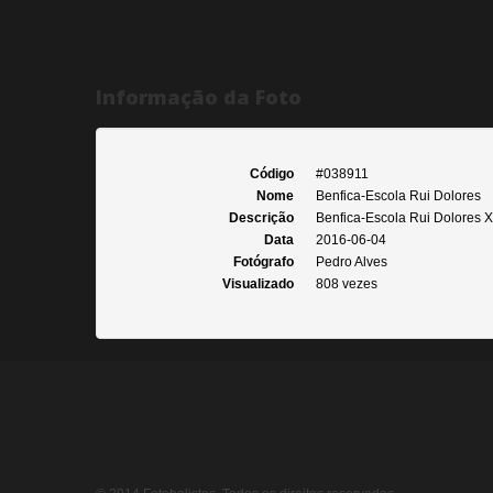
Informação da Foto
Código
#038911
Nome
Benfica-Escola Rui Dolores
Descrição
Benfica-Escola Rui Dolores X
Data
2016-06-04
Fotógrafo
Pedro Alves
Visualizado
808 vezes