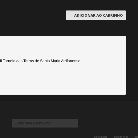
ADICIONAR AO CARRINHO
II Torneio das Terras de Santa Maria Arrifanense
HOME
FOTOS
P