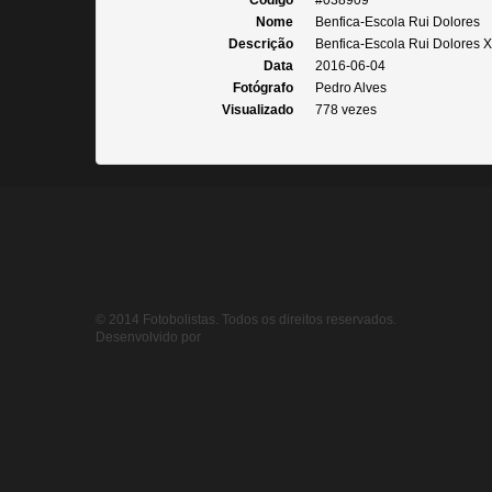
Código
#038909
Nome
Benfica-Escola Rui Dolores
Descrição
Benfica-Escola Rui Dolores X
Data
2016-06-04
Fotógrafo
Pedro Alves
Visualizado
778 vezes
© 2014 Fotobolistas. Todos os direitos reservados.
Desenvolvido por