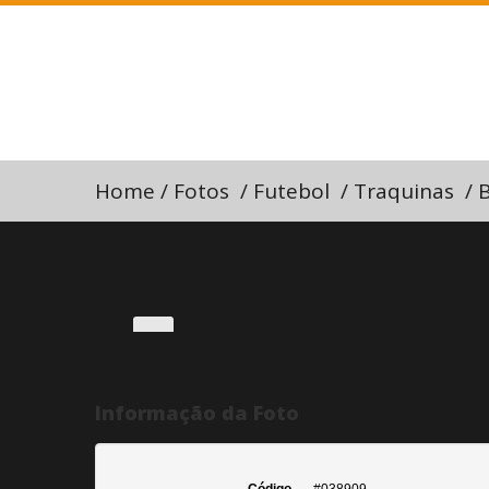
Home
/
Fotos
/
Futebol
/
Traquinas
/
B
Informação da Foto