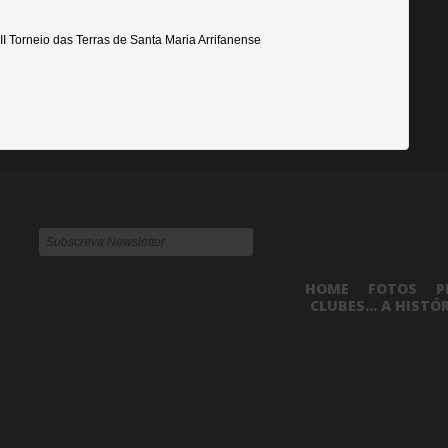
II Torneio das Terras de Santa Maria Arrifanense
HOME
FOTOS
P
CLUBES... A HISTÓ