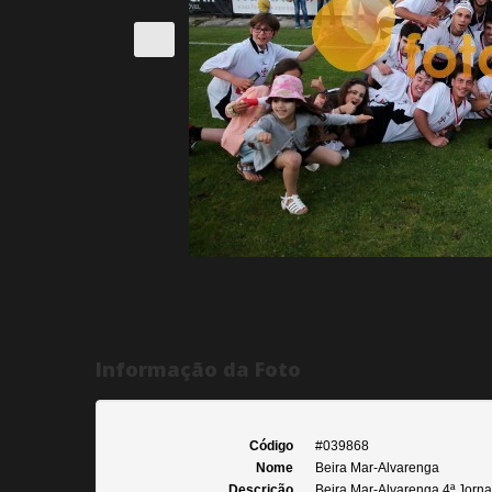
Informação da Foto
Código
#039868
Nome
Beira Mar-Alvarenga
Descrição
Beira Mar-Alvarenga 4ª Jornad