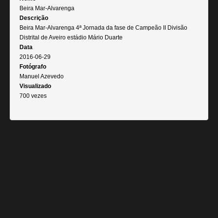
Beira Mar-Alvarenga
Descrição
Beira Mar-Alvarenga 4ª Jornada da fase de Campeão II Divisão
Distrital de Aveiro estádio Mário Duarte
Data
2016-06-29
Fotógrafo
Manuel Azevedo
Visualizado
700 vezes