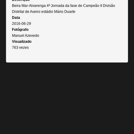
Beira Mar-Alvarenga 4ª Jornada da fase de Campeão II Divisão
Distrital de Aveiro estádio Mário Duarte
Data
2016-06-29
Fotógrafo
Manuel Azevedo
Visualizado
763 vezes