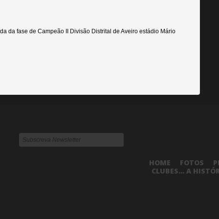
a da fase de Campeão II Divisão Distrital de Aveiro estádio Mário
HOME
FOTOS
P
CLUBES... A HISTÓ