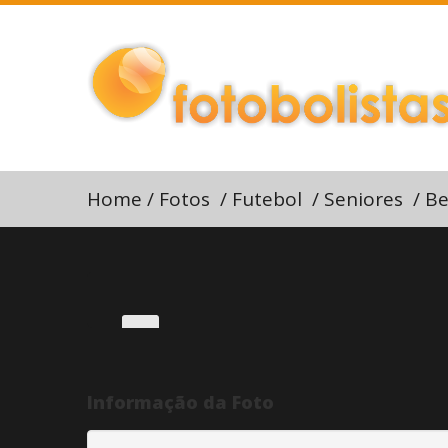
Home
/
Fotos
/
Futebol
/
Seniores
/
Be
Informação da Foto