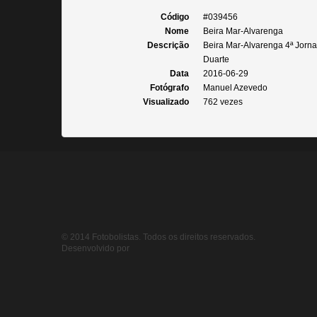
Código
#039456
Nome
Beira Mar-Alvarenga
Descrição
Beira Mar-Alvarenga 4ª Jornad
Duarte
Data
2016-06-29
Fotógrafo
Manuel Azevedo
Visualizado
762 vezes
© 2014 Fotobolistas. Todos os direitos reservados.
Desenvolvido por