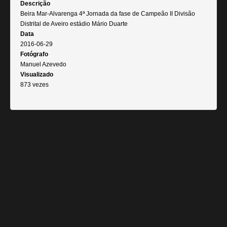
Descrição
Beira Mar-Alvarenga 4ª Jornada da fase de Campeão II Divisão
Distrital de Aveiro estádio Mário Duarte
Data
2016-06-29
Fotógrafo
Manuel Azevedo
Visualizado
873 vezes