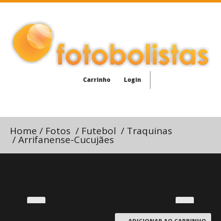
Carrinho
Login
Home
/
Fotos
/
Futebol
/
Traquinas
/
Arrifanense-Cucujães
ADICIONAR AO CARRINHO