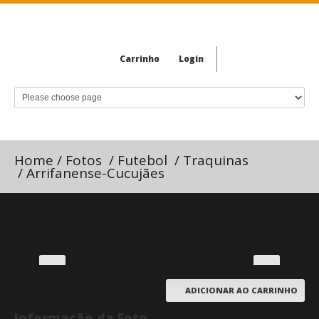
Carrinho
Login
Home
/
Fotos
/
Futebol
/
Traquinas
/
Arrifanense-Cucujães
ADICIONAR AO CARRINHO
Informação da Foto