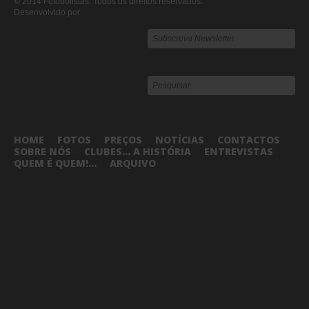
© 2014 Fotobolistas. Todos os direitos reservados.
Desenvolvido por
HOME
FOTOS
PREÇOS
NOTÍCIAS
CONTACTOS
SOBRE NÓS
CLUBES... A HISTÓRIA
ENTREVISTAS
QUEM É QUEM!...
ARQUIVO