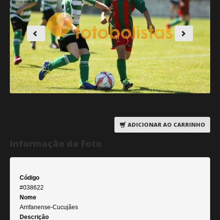
ADICIONAR AO CARRINHO
Informação da Foto
Código
#038622
Nome
Arrifanense-Cucujães
Descrição