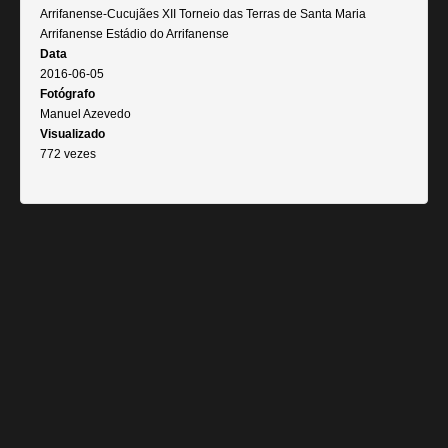
Arrifanense-Cucujães XII Torneio das Terras de Santa Maria
Arrifanense Estádio do Arrifanense
Data
2016-06-05
Fotógrafo
Manuel Azevedo
Visualizado
772 vezes