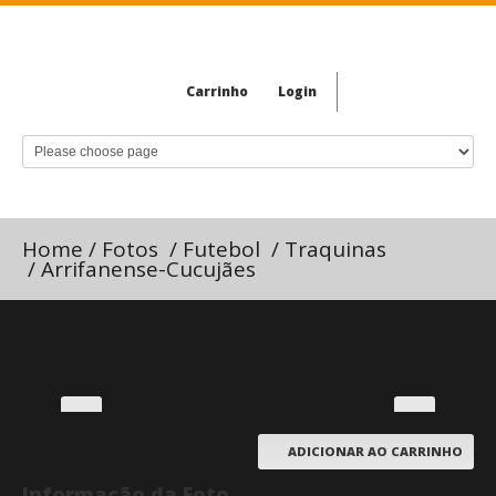
Carrinho
Login
Home
/
Fotos
/
Futebol
/
Traquinas
/
Arrifanense-Cucujães
ADICIONAR AO CARRINHO
Informação da Foto