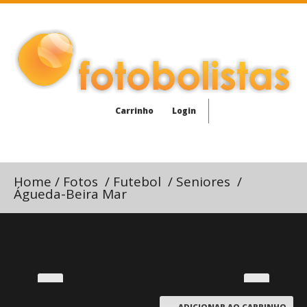
Carrinho
Login
Home
/
Fotos
/
Futebol
/
Seniores
/
Águeda-Beira Mar
ADICIONAR AO CARRINHO