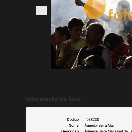
Informação da Foto
Código
#038238
Nome
Águeda-Beira Mar
Descrição
Águeda-Beira Mar Final da Taç