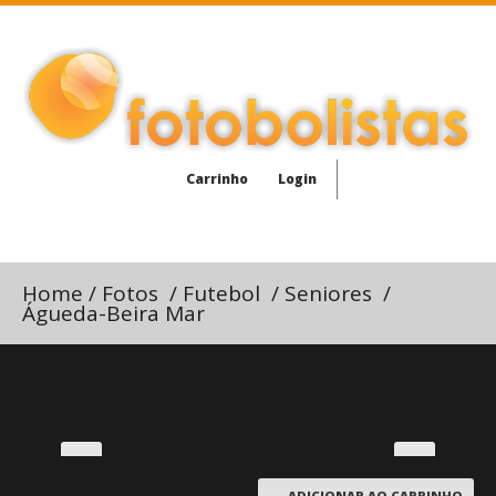
Carrinho
Login
Home
/
Fotos
/
Futebol
/
Seniores
/
Águeda-Beira Mar
ADICIONAR AO CARRINHO