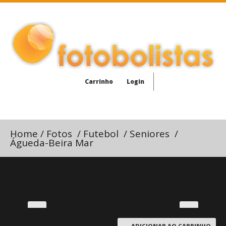
Carrinho
Login
Home
/
Fotos
/
Futebol
/
Seniores
/
Águeda-Beira Mar
ADICIONAR AO CARRINHO