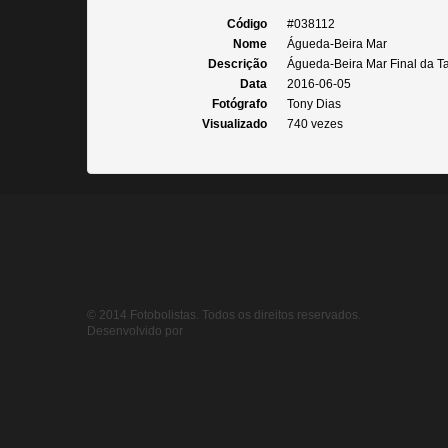
Código
#038112
Nome
Águeda-Beira Mar
Descrição
Águeda-Beira Mar Final da Taç
Data
2016-06-05
Fotógrafo
Tony Dias
Visualizado
740 vezes
© 2014 Fotobolistas. Todos os direitos reservados.
Desenvolvido por