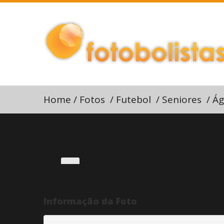
Home
/
Fotos
/
Futebol
/
Seniores
/
Ág
Informação da Foto