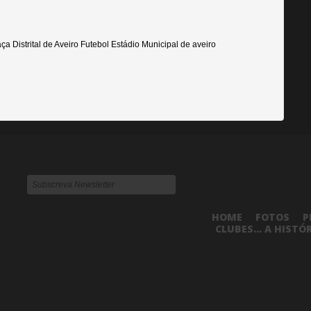
a Distrital de Aveiro Futebol Estádio Municipal de aveiro
HOME
FOTOS
P
CLUBES... A HISTÓ